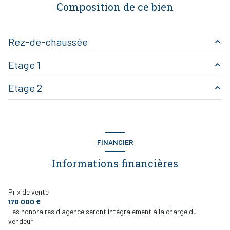
Composition de ce bien
Rez-de-chaussée
Etage 1
garage
19.18 m²
Etage 2
salon/sejour
25.10 m²
chambre
16.67 m²
chambre
14.74 m²
chambre
10.56 m²
terrasse
7.2 m²
FINANCIER
terrasse
7.4 m²
Informations financières
dressing
6.4 m²
Prix de vente
170 000 €
Les honoraires d'agence seront intégralement à la charge du
vendeur