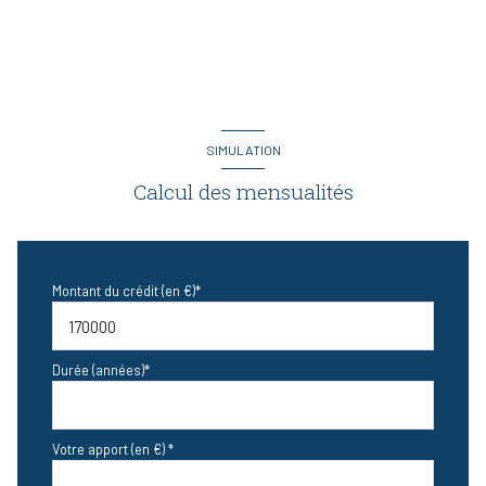
SIMULATION
Calcul des mensualités
Montant du crédit (en €)*
Durée (années)*
Votre apport (en €) *