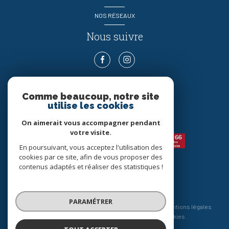
NOS RÉSEAUX
Nous suivre
Comme beaucoup, notre site
ADHÉRENTS
utilise les cookies
Nous adhérons
On aimerait vous accompagner pendant
votre visite.
En poursuivant, vous acceptez l'utilisation des
cookies par ce site, afin de vous proposer des
contenus adaptés et réaliser des statistiques !
© 2026 | Tous droits réservés
PARAMÉTRER
Nos honoraires
Nos partenaires
Mentions légales
Admin
Politique RGPD
Cookies