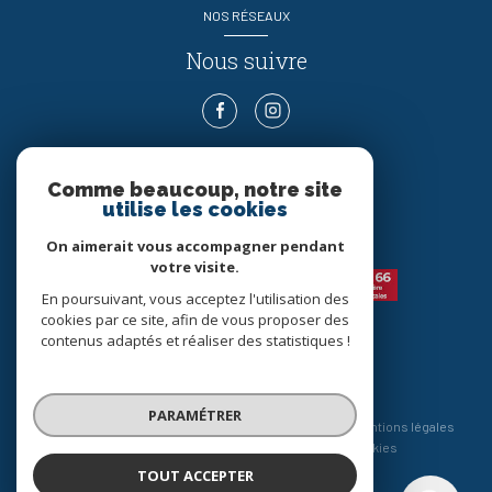
NOS RÉSEAUX
Nous suivre
Comme beaucoup, notre site
ADHÉRENTS
utilise les cookies
Nous adhérons
On aimerait vous accompagner pendant
votre visite.
En poursuivant, vous acceptez l'utilisation des
cookies par ce site, afin de vous proposer des
contenus adaptés et réaliser des statistiques !
© 2026 | Tous droits réservés
PARAMÉTRER
Nos honoraires
Nos partenaires
Mentions légales
Admin
Politique RGPD
Cookies
TOUT ACCEPTER
Réalisé par :