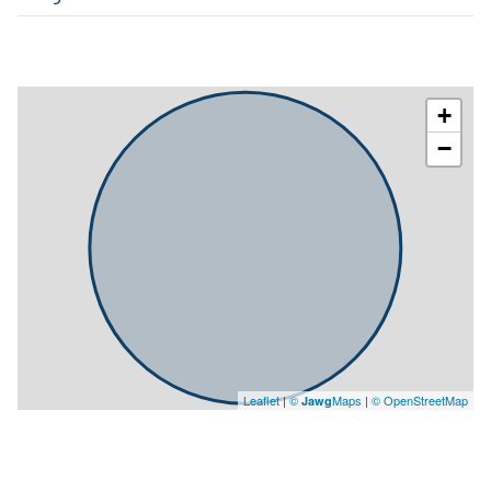
Local rez-de-chaussée
154 m²
bureau
34.61 m²
surface de stockage
43 m²
+
−
Leaflet
|
©
Maps
|
© OpenStreetMap
Jawg