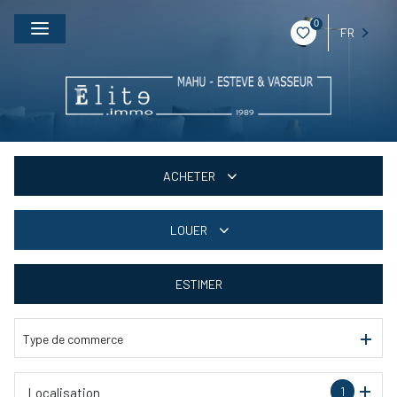
0
FR
ACHETER
Particulier
LOUER
Professionnel
À l'année
ESTIMER
Professionnel
Type de commerce
1
Localisation