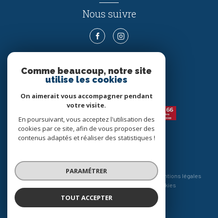
Nous suivre
Comme beaucoup, notre site
ADHÉRENTS
utilise les cookies
Nous adhérons
On aimerait vous accompagner pendant
votre visite.
En poursuivant, vous acceptez l'utilisation des
cookies par ce site, afin de vous proposer des
contenus adaptés et réaliser des statistiques !
© 2026 | Tous droits réservés
PARAMÉTRER
Nos honoraires
Nos partenaires
Mentions légales
Admin
Politique RGPD
Cookies
TOUT ACCEPTER
Réalisé par :