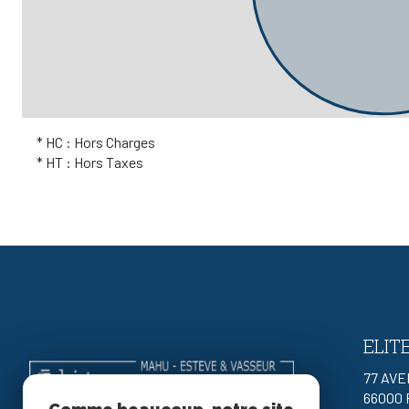
* HC : Hors Charges
* HT : Hors Taxes
ELIT
77 AV
66000