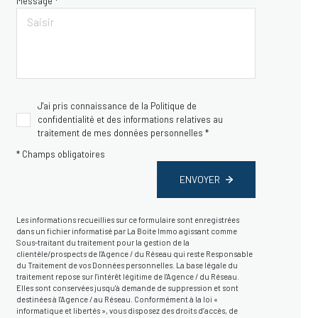
Message *
J'ai pris connaissance de la Politique de
confidentialité et des informations relatives au
traitement de mes données personnelles *
* Champs obligatoires
ENVOYER
Les informations recueillies sur ce formulaire sont enregistrées
dans un fichier informatisé par La Boite Immo agissant comme
Sous-traitant du traitement pour la gestion de la
clientèle/prospects de l'Agence / du Réseau qui reste Responsable
du Traitement de vos Données personnelles. La base légale du
traitement repose sur l'intérêt légitime de l'Agence / du Réseau.
Elles sont conservées jusqu'à demande de suppression et sont
destinées à l'Agence / au Réseau. Conformément à la loi «
informatique et libertés », vous disposez des droits d’accès, de