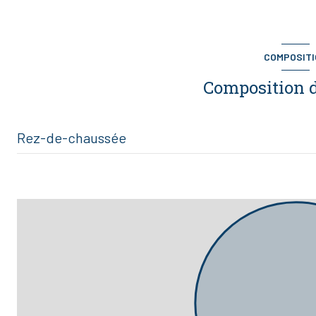
COMPOSIT
Composition d
Rez-de-chaussée
cabinet n°1
cabinet n°2