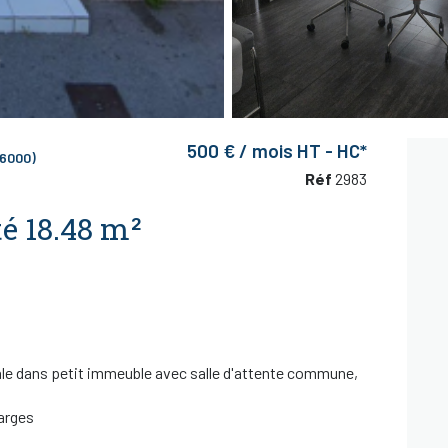
500 € / mois HT - HC*
6000)
Réf
2983
Local d'activité 18.48 m²
cale dans petit immeuble avec salle d'attente commune,
arges