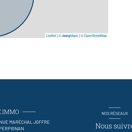
Leaflet
|
©
Maps
|
© OpenStreetMap
Jawg
E.IMMO
NOS RÉSEAUX
ENUE MARÉCHAL JOFFRE
Nous suivr
PERPIGNAN