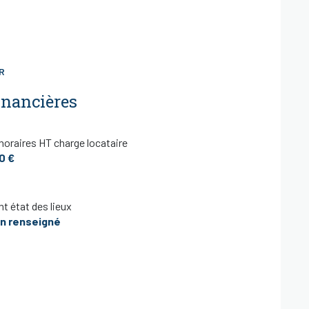
R
inancières
oraires HT charge locataire
0 €
t état des lieux
n renseigné