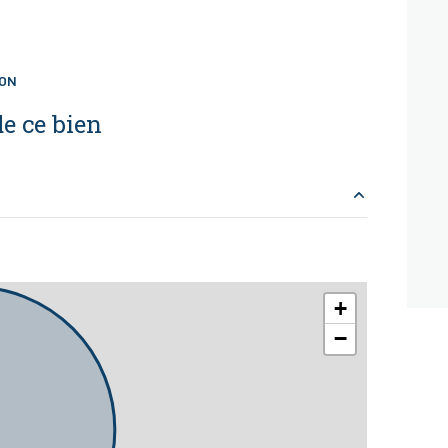
ION
e ce bien
18.48 m²
16.17 m²
+
−