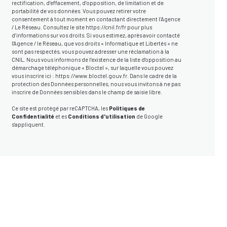
rectification, d’effacement, d’opposition, de limitation et de
portabilité de vos données. Vous pouvez retirer votre
consentement à tout moment en contactant directement l’Agence
/ Le Réseau. Consultez le site
https://cnil.fr/fr
pour plus
d’informations sur vos droits. Si vous estimez, après avoir contacté
l'Agence / le Réseau, que vos droits « Informatique et Libertés » ne
sont pas respectés, vous pouvez adresser une réclamation à la
CNIL. Nous vous informons de l’existence de la liste d'opposition au
démarchage téléphonique « Bloctel », sur laquelle vous pouvez
vous inscrire ici :
https://www.bloctel.gouv.fr
. Dans le cadre de la
protection des Données personnelles, nous vous invitons à ne pas
inscrire de Données sensibles dans le champ de saisie libre.
Ce site est protégé par reCAPTCHA, les
Politiques de
Confidentialité
et es
Conditions d'utilisation
de Google
s'appliquent.