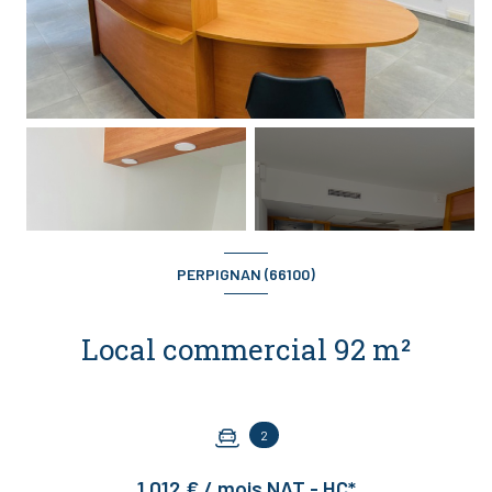
+6
PERPIGNAN (66100)
Local commercial 92 m²
2
1 012 € / mois NAT - HC*