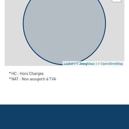
Leaflet
|
©
Maps
|
© OpenStreetMap
Jawg
* HC : Hors Charges
* NAT : Non assujetti à TVA